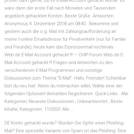
prüfen dann gerne, ob Ihr E-Mail-Account gehackt wurde. Es
wäre dann der erste Fall nach Monaten und Tausenden
angeblich gehackten Konten. Beste Grüße. Antworten.
Anonymous 4. Dezember 2018 um 08:40 . Bekomme seit
gestern auch die o.g. Mail mit Zahlungsaufforderung an
meine t-online Emailadresse für Privatverkehr (nur für Familie
und Freunde), heute kam das Erpressermail nochmals
Web.de E-Mail Account gehackt !!! — CHIP-Forum Web.de E-
Mail Account gehackt !!! Fragen und Antworten zu den
verschiedenen E-Mail Programmen und sonstige
Diskussionen zum Thema "E-Mail". Hallo, Fremder! Scheinbar
bist du neu hier. Wenn du mitmachen willst, Wähle eine der
folgenden Optionen! Anmelden Registrieren. Quick-Links . Alle
Kategorien; Neueste Diskussionen ; Unbeantwortet ; Beste
Inhalte; Kategorien. 1105531 Alle …
DE Konto gehackt wurde? Wurden Sie Opfer einer Phishing-
Mail? Eine spezielle Variante von Spam ist das Phishing. Eine