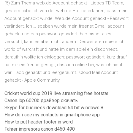
(5) Zum Thema web.de-Account gehackt - Liebes TB-Team,
gestern habe ich von der web.de-Hotline erfahren, dass mein
Account gehackt wurde. Web.de Account gehackt - Passwort
verändert. Ich … soeben wurde mein freenet E-mail account
gehackt und das passwort geändert. hab bisher alles
versucht, kann es aber nicht ändern. Desweiteren spiele ich
world of warcraft und hatte im dem spiel ein disconnect.
daraufhin wollte ich einloggen: passwort geändert. kurz drauf
hat mir ein freund gesagt, dass ich online bin, was ich nicht
war = acc gehackt und leergeräumt. iCloud Mail Account
gehackt - Apple Community
Cricket world cup 2019 live streaming free hotstar
Canon lbp 6020b драйвер скачать
Skype for business download 64 bit windows 8
How do i see my contacts in gmail iphone app
How to put header footer in word
Fahrer impresora canon d460-490