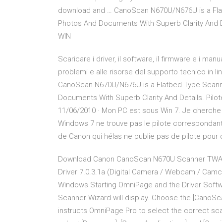
download and … CanoScan N670U/N676U is a Flatb
Photos And Documents With Superb Clarity And 
WIN
Scaricare i driver, il software, il firmware e i ma
problemi e alle risorse del supporto tecnico in
CanoScan N670U/N676U is a Flatbed Type Scanner
Documents With Superb Clarity And Details. Pi
11/06/2010 · Mon PC est sous Win 7. Je cherch
Windows 7 ne trouve pas le pilote correspondant (
de Canon qui hélas ne publie pas de pilote pou
Download Canon CanoScan N670U Scanner TWA
Driver 7.0.3.1a (Digital Camera / Webcam /
Windows Starting OmniPage and the Driver Soft
Scanner Wizard will display. Choose the [CanoS
instructs OmniPage Pro to select the correct sca