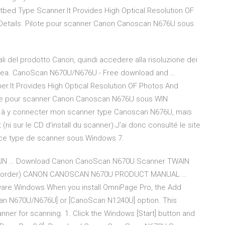
ed Type Scanner.It Provides High Optical Resolution OF
Details. Pilote pour scanner Canon Canoscan N676U sous
nuali del prodotto Canon, quindi accedere alla risoluzione dei
 linea. CanoScan N670U/N676U - Free download and …
.It Provides High Optical Resolution OF Photos And
lote pour scanner Canon Canoscan N676U sous WIN
e à y connecter mon scanner type Canoscan N676U, mais
ni sur le CD d'install du scanner).J'ai donc consulté le site
r ce type de scanner sous Windows 7.
IN … Download Canon CanoScan N670U Scanner TWAIN
 Camcorder) CANON CANOSCAN N670U PRODUCT MANUAL …
ware Windows When you install OmniPage Pro, the Add
can N670U/N676U] or [CanoScan N1240U] option. This
nner for scanning. 1. Click the Windows [Start] button and