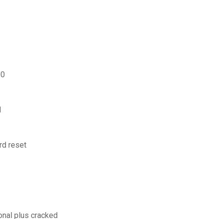
10
d
rd reset
onal plus cracked