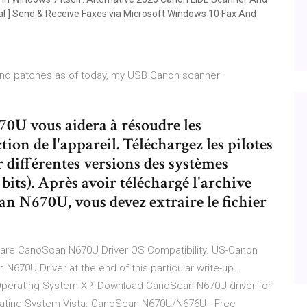
rial ] Send & Receive Faxes via Microsoft Windows 10 Fax And
 and patches as of today, my USB Canon scanner
0U vous aidera à résoudre les
tion de l'appareil. Téléchargez les pilotes
ifférentes versions des systèmes
its). Après avoir téléchargé l'archive
n N670U, vous devez extraire le fichier
are CanoScan N670U Driver OS Compatibility. US-Canon
N670U Driver at the end of this particular write-up..
perating System XP. Download CanoScan N670U driver for
ting System Vista. CanoScan N670U/N676U - Free