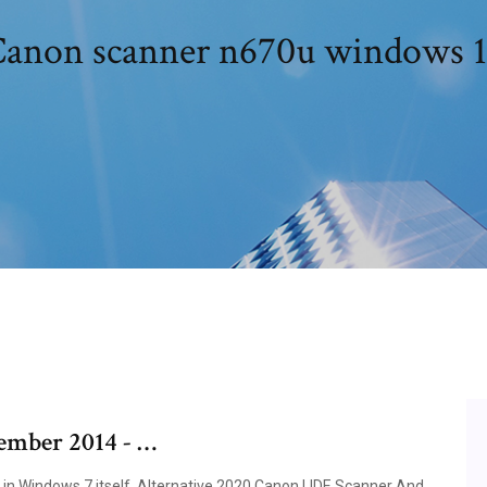
anon scanner n670u windows 
mber 2014 - …
er in Windows 7 itself. Alternative 2020 Canon LIDE Scanner And