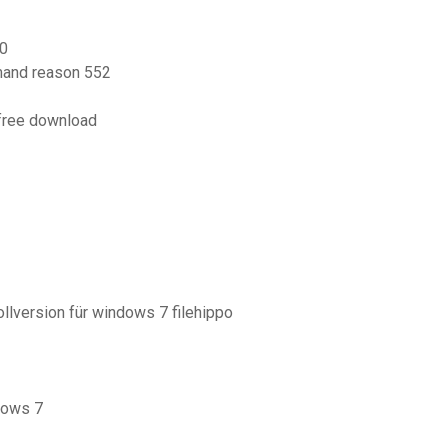
10
mmand reason 552
 free download
2
lversion für windows 7 filehippo
dows 7