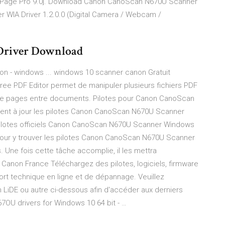
mniPage Pro 9.0]. Download Canon CanoScan N670U Scanner
IA Driver 1.2.0.0 (Digital Camera / Webcam /
Driver Download
n - windows ... windows 10 scanner canon Gratuit
ree PDF Editor permet de manipuler plusieurs fichiers PDF
 de pages entre documents. Pilotes pour Canon CanoScan
nt à jour les pilotes Canon CanoScan N670U Scanner
 pilotes officiels Canon CanoScan N670U Scanner Windows
r pour y trouver les pilotes Canon CanoScan N670U Scanner
Une fois cette tâche accomplie, il les mettra
Canon France Téléchargez des pilotes, logiciels, firmware
rt technique en ligne et de dépannage. Veuillez
LiDE ou autre ci-dessous afin d'accéder aux derniers
U drivers for Windows 10 64 bit - …