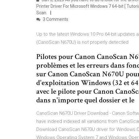
Printer Driver For Microsoft Windows 7 64-bit [ Tuto
Scan.
3 Comments
Up to the latest Windows 10 Pro 64-bit updates
(CanoScan N670U) is not properly detected
Pilotes pour Canon CanoScan N67
problèmes et les erreurs dans fonc
sur Canon CanoScan N670U pour d
d'exploitation Windows (32 et 64 b
avec le pilote pour Canon CanoSca
dans n'importe quel dossier et le
CanoScan N670U Driver Download - Canon Softw
have indeed indexed all variations from CanoScan 
Download CanoScan N670U driver for Windows O
Windows Operating System 7 and Windows Opera