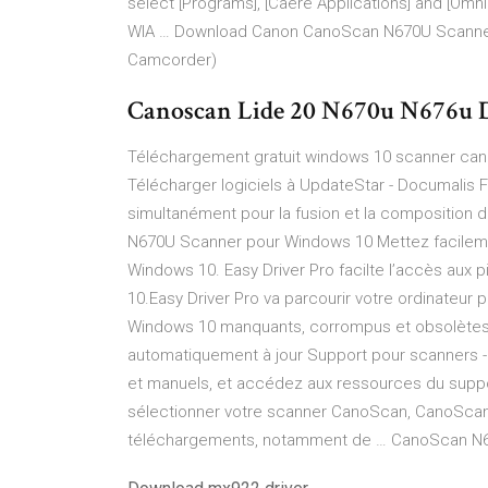
select [Programs], [Caere Applications] and [O
WIA … Download Canon CanoScan N670U Scanner W
Camcorder)
Canoscan Lide 20 N670u N676u 
Téléchargement gratuit windows 10 scanner cano
Télécharger logiciels à UpdateStar - Documalis F
simultanément pour la fusion et la composition
N670U Scanner pour Windows 10 Mettez facileme
Windows 10. Easy Driver Pro facilte l’accès aux
10.Easy Driver Pro va parcourir votre ordinateu
Windows 10 manquants, corrompus et obsolètes. 
automatiquement à jour Support pour scanners - 
et manuels, et accédez aux ressources du suppo
sélectionner votre scanner CanoScan, CanoScan 
téléchargements, notamment de … CanoScan N67O