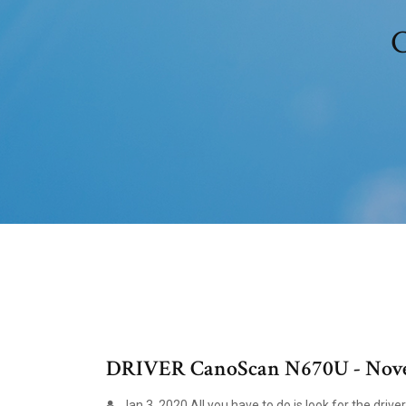
C
DRIVER CanoScan N670U - Nove
Jan 3, 2020 All you have to do is look for the driv